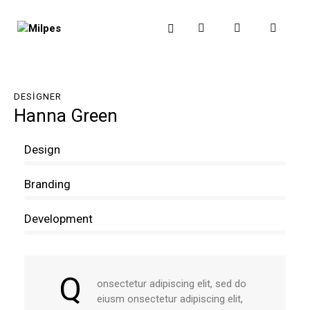
DESIGNER
Hanna Green
80%
Design
90%
Branding
88%
Development
Q
onsectetur adipiscing elit, sed do
eiusm onsectetur adipiscing elit,