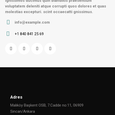
Ignissimos ducimus quin blandiitis praesentium
voluptatem deleniti atque corrupti quos dolores et quas
molestias excepturi. scint occaecatti gnissimus.
info@example.com
E-
+1 840 841 25 69
m
Ph
ail
on
:
e:
Adres
Malıköy Başkent OSB, 7.Cadde no:11, 06909
Sincan/Ankara